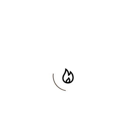
pokusům o včasné řešení takových problémů či snaze
jim předejít. Těmto zjištěním z pramenů a terénu pak
bude moct být věnována zvláštní pozornost formou
kvalitativního mezioborového výzkumu.
Databáze historických rybníků